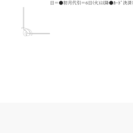
日＝●初月代引＝6日(火)以降●ｶｰﾄﾞ決済