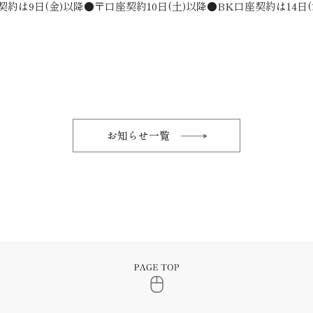
契約は9日(金)以降●〒口座契約10日(土)以降●BK口座契約は14日
お知らせ一覧