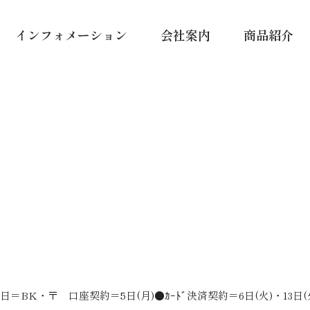
インフォメーション
会社案内
商品紹介
＝BK・〒 口座契約＝5日(月)●ｶｰﾄﾞ決済契約＝6日(火)・13日